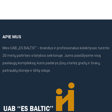
APIE MUS
Mes UAB „ES BALTIC” − brandus ir profesionalus kolektyvas turintis
20 metų patirties statybos sektoriuje. Jums pasiūlysime visą
paslaugų kompleksą, kuris padarys jūsų statinį gražų ir švarų,
patrauklų išorėje ir šiltą viduje.