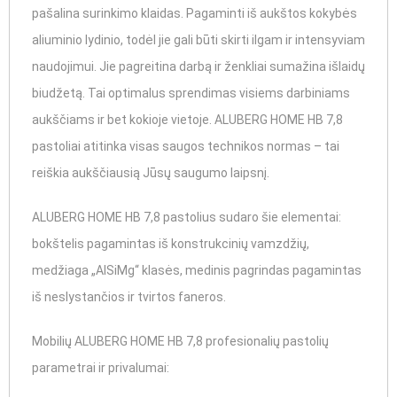
pašalina surinkimo klaidas. Pagaminti iš aukštos kokybės
aliuminio lydinio, todėl jie gali būti skirti ilgam ir intensyviam
naudojimui. Jie pagreitina darbą ir ženkliai sumažina išlaidų
biudžetą. Tai optimalus sprendimas visiems darbiniams
aukščiams ir bet kokioje vietoje. ALUBERG HOME HB 7,8
pastoliai atitinka visas saugos technikos normas – tai
reiškia aukščiausią Jūsų saugumo laipsnį.
ALUBERG HOME HB 7,8 pastolius sudaro šie elementai:
bokštelis pagamintas iš konstrukcinių vamzdžių,
medžiaga „AlSiMg“ klasės, medinis pagrindas pagamintas
iš neslystančios ir tvirtos faneros.
Mobilių ALUBERG HOME HB 7,8 profesionalių pastolių
parametrai ir privalumai: