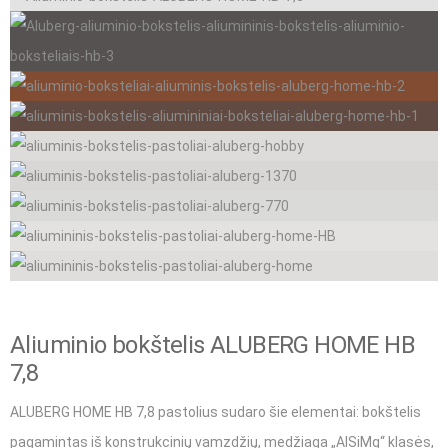
Aliuminio bokštelis ALUBERG HOME HB
7,8
ALUBERG HOME HB 7,8 pastolius sudaro šie elementai: bokštelis
pagamintas iš konstrukcinių vamzdžių, medžiaga „AlSiMg“ klasės,