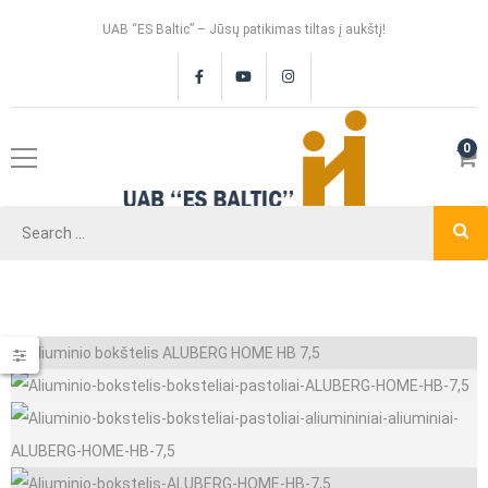
UAB “ES Baltic” – Jūsų patikimas tiltas į aukštį!
0