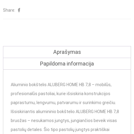
HOME
Share:
HB
7,8
Aprašymas
Papildoma informacija
Aliuminio bokštelis ALUBERG HOME HB 7,8 – mobilūs,
profesionalūs pastoliai, kurie išsiskiria konstrukcijos
paprastumu, lengvumu, patvarumu ir surinkimo greičiu.
Išsiskiriantis aliumininio bokštelio ALUBERG HOME HB 7,8
bruožas – nesukamos jungtys, jungiančios beveik visas
pastolių detales. Šio tipo pastolių jungtys praktiškai