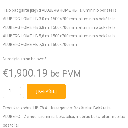
Taip pat galite įsigyti ALUBERG HOME HB :
aliumininio bokštelis
ALUBERG HOME HB 3.0 m, 1500×700 mm;
aliumininio bokštelis
ALUBERG HOME HB 3,8 m, 1500×700 mm;
aliumininio bokštelis
ALUBERG HOME HB 5,8 m, 1500×700 mm;
aliumininio bokštelis
ALUBERG HOME HB 7,8 m, 1500×700 mm.
Nurodyta kaina be pvm*
€
1,900.19
be PVM
produkto
Į KREPŠELĮ
kiekis:
Aliuminio
Produkto kodas:
HB 78 A
Kategorijos:
Bokšteliai
,
Bokšteliai
bokštelis
ALUBERG
Žymos:
aliuminiai bokšteliai
,
mobilūs bokšteliai
,
mobilus
ALUBERG
pastoliai